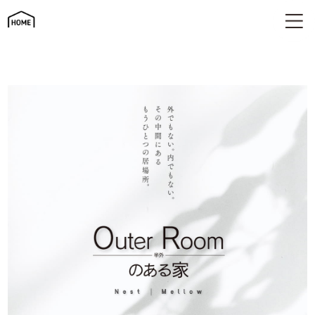
平屋×半外空間「OuterRoom」｜自然とつながる新しい住まい
｜